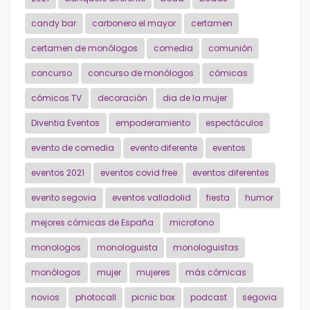
candy bar
carbonero el mayor
certamen
certamen de monólogos
comedia
comunión
concurso
concurso de monólogos
cómicas
cómicos TV
decoración
dia de la mujer
Diventia Eventos
empoderamiento
espectáculos
evento de comedia
evento diferente
eventos
eventos 2021
eventos covid free
eventos diferentes
evento segovia
eventos valladolid
fiesta
humor
mejores cómicas de España
microfono
monologos
monologuista
monologuistas
monólogos
mujer
mujeres
más cómicas
novios
photocall
picnic box
podcast
segovia