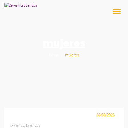
Skip
to
Toggl
content
naviga
mujeres
Home
mujeres
06/08/2026
Diventia Eventos