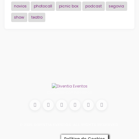
novios
photocall
picnic box
podcast
segovia
show
teatro
Conecta con nosotros
© 2026
DIVENTIA EVENTOS
. ALL RIGHTS RESERVED.