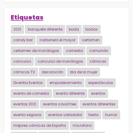
Etiquetas
2021
banquete diferente
boda
bodas
candy bar
carbonero el mayor
certamen
certamen de monólogos
comedia
comunión
concurso
concurso de monólogos
cómicas
cómicos TV
decoración
dia de la mujer
Diventia Eventos
empoderamiento
espectáculos
evento de comedia
evento diferente
eventos
eventos 2021
eventos covid free
eventos diferentes
evento segovia
eventos valladolid
fiesta
humor
mejores cómicas de España
microfono