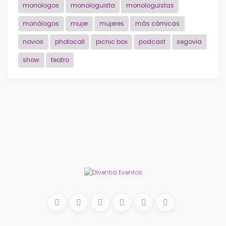
monologos
monologuista
monologuistas
monólogos
mujer
mujeres
más cómicas
novios
photocall
picnic box
podcast
segovia
show
teatro
Conecta con nosotros