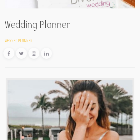
Wedding Planner
WEDDING PLANNER