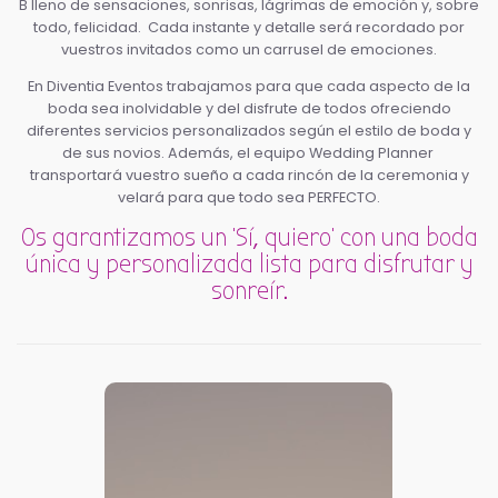
B lleno de sensaciones, sonrisas, lágrimas de emoción y, sobre
todo, felicidad. Cada instante y detalle será recordado por
vuestros invitados como un carrusel de emociones.
En Diventia Eventos trabajamos para que cada aspecto de la
boda sea inolvidable y del disfrute de todos ofreciendo
diferentes servicios personalizados según el estilo de boda y
de sus novios. Además, el equipo Wedding Planner
transportará vuestro sueño a cada rincón de la ceremonia y
velará para que todo sea PERFECTO.
Os garantizamos un ‘Sí, quiero’ con una boda
única y personalizada lista para disfrutar y
sonreír.
Diseñamos
vuestra boda de