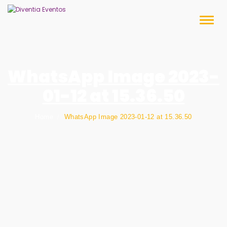
Skip
to
Toggl
content
naviga
WhatsApp Image 2023-
01-12 at 15.36.50
Home
WhatsApp Image 2023-01-12 at 15.36.50