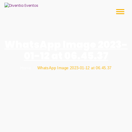
Skip
to
Toggl
content
naviga
WhatsApp Image 2023-
01-12 at 06.45.37
Home
WhatsApp Image 2023-01-12 at 06.45.37