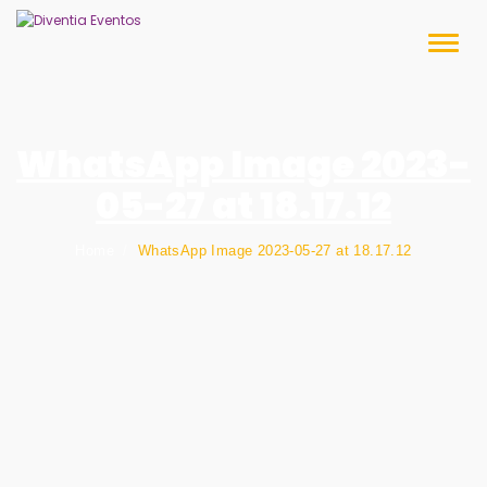
Skip
to
Toggl
content
naviga
WhatsApp Image 2023-
05-27 at 18.17.12
Home
WhatsApp Image 2023-05-27 at 18.17.12